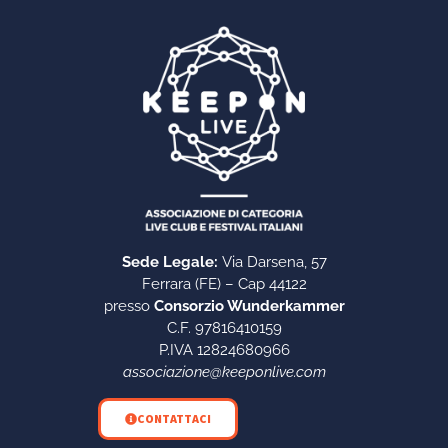
Sede Legale:
Via Darsena, 57
Ferrara (FE) – Cap 44122
presso
Consorzio Wunderkammer
C.F. 97816410159
P.IVA 12824680966
associazione@keeponlive.com
CONTATTACI