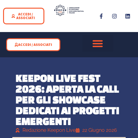
ACCEDI /
ASSOCIATI
ACCEDI / ASSOCIATI
SPAZI CHE SUONANO
LIVE CLUB E FESTIVAL
KEEPON LIVE FEST
KEEPON LIVE FEST
2026: APERTA LA CALL
PER GLI SHOWCASE
DEDICATI AI PROGETTI
EMERGENTI
Redazione Keepon Live
22 Giugno 2026