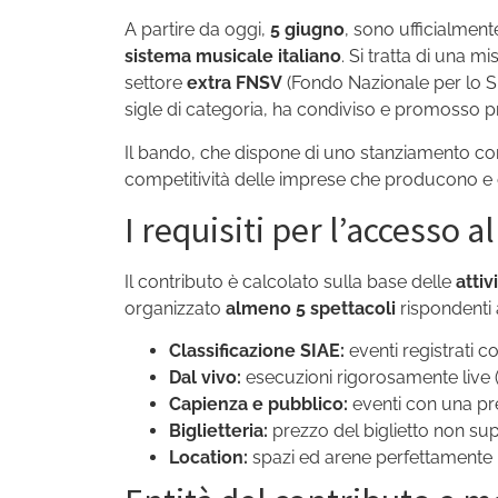
A partire da oggi,
5 giugno
, sono ufficialment
sistema musicale italiano
. Si tratta di una m
settore
extra FNSV
(Fondo Nazionale per lo Spe
sigle di categoria, ha condiviso e promosso pre
Il bando, che dispone di uno stanziamento c
competitività delle imprese che producono e
I requisiti per l’accesso a
Il contributo è calcolato sulla base delle
attiv
organizzato
almeno 5 spettacoli
rispondenti a
Classificazione SIAE:
eventi registrati c
Dal vivo:
esecuzioni rigorosamente live 
Capienza e pubblico:
eventi con una pr
Biglietteria:
prezzo del biglietto non sup
Location:
spazi ed arene perfettamente i