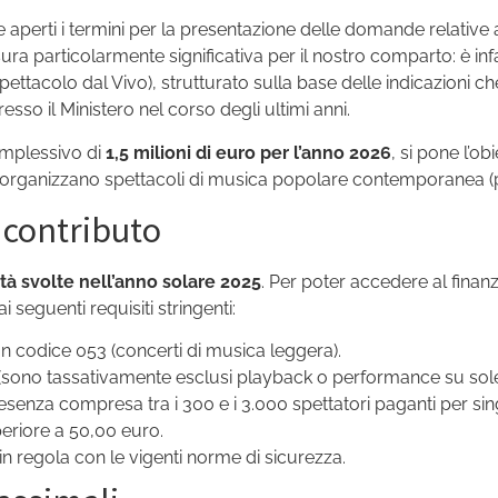
e aperti i termini per la presentazione delle domande relative 
isura particolarmente significativa per il nostro comparto: è inf
ttacolo dal Vivo), strutturato sulla base delle indicazioni che
sso il Ministero nel corso degli ultimi anni.
omplessivo di
1,5 milioni di euro per l’anno 2026
, si pone l’ob
 organizzano spettacoli di musica popolare contemporanea (p
l contributo
ità svolte nell’anno solare 2025
. Per poter accedere al fina
i seguenti requisiti stringenti:
on codice 053 (concerti di musica leggera).
(sono tassativamente esclusi playback o performance su sole 
esenza compresa tra i 300 e i 3.000 spettatori paganti per s
eriore a 50,00 euro.
n regola con le vigenti norme di sicurezza.