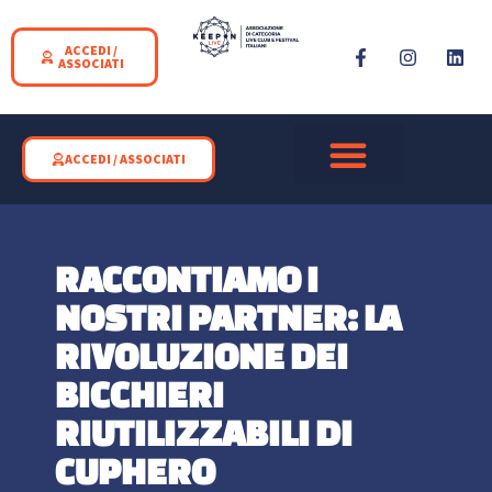
ACCEDI /
ASSOCIATI
ACCEDI / ASSOCIATI
SPAZI CHE SUONANO
LIVE CLUB E FESTIVAL
KEEPON LIVE FEST
RACCONTIAMO I
NOSTRI PARTNER: LA
RIVOLUZIONE DEI
BICCHIERI
RIUTILIZZABILI DI
CUPHERO